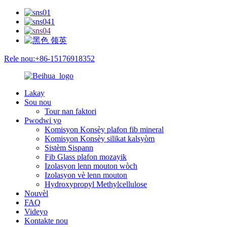
Rele nou:+86-15176918352
Lakay
Sou nou
Tour nan faktori
Pwodwi yo
Komisyon Konsèy plafon fib mineral
Komisyon Konsèy silikat kalsyòm
Sistèm Sispann
Fib Glass plafon mozayik
Izolasyon lenn mouton wòch
Izolasyon vè lenn mouton
Hydroxypropyl Methylcellulose
Nouvèl
FAQ
Videyo
Kontakte nou