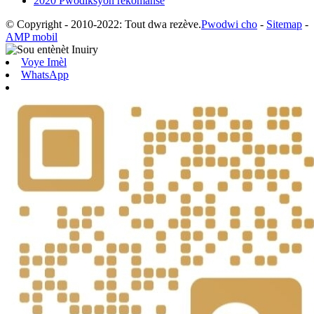
2020 Pwodiksyon rekòmanse
© Copyright - 2010-2022: Tout dwa rezève.
Pwodwi cho
-
Sitemap
-
AMP mobil
Voye Imèl
WhatsApp