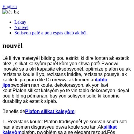
English
Lakay
Nouvèl
Solisyon pafè a pou espas dirab ak bèl
nouvèl
Lè li rive materyèl bilding pou estrikti ki dire lontan ak estetik
plezi, silikat kalsyòm parèt kòm yon chwa pafè.Pwodwi
inovatè sa a ofri kapasite eksepsyonèl, optimize plafon ou ak
rezistans koule li yo, rezistans imidite, rezistans pousyè, ak
kalite ki pa pran dife.Di orevwa ak komen an
tablo
jips
pwoblèm nan koule, dekolorasyon, ak yon lavi
kout.Plafon silikat kalsyòm yo te vin tablo dekorasyon ideyal
pou bilding pèmanan, bay yon solisyon solid ki konbine
durability ak estetik sipèb.
Benefis de
Plafon silikat kalsyòm
:
1. Rezistans koule: Plafon tradisyonèl yo souvan soufri soti
nan afesman disgrasyeu oswa koule sou tan.Ak
silikat
kalsyòm
plafon, pwoblèm sa a se elegant rezoud.Fòs