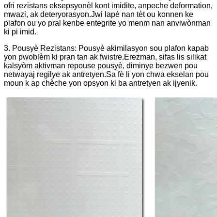
ofri rezistans eksepsyonèl kont imidite, anpeche deformation,
mwazi, ak deteryorasyon.Jwi lapè nan tèt ou konnen ke
plafon ou yo pral kenbe entegrite yo menm nan anviwònman
ki pi imid.
3. Pousyè Rezistans: Pousyè akimilasyon sou plafon kapab
yon pwoblèm ki pran tan ak fwistre.Erezman, sifas lis silikat
kalsyòm aktivman repouse pousyè, diminye bezwen pou
netwayaj regilye ak antretyen.Sa fè li yon chwa ekselan pou
moun k ap chèche yon opsyon ki ba antretyen ak ijyenik.