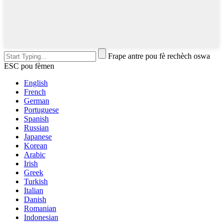
Frape antre pou fè rechèch oswa
ESC pou fèmen
English
French
German
Portuguese
Spanish
Russian
Japanese
Korean
Arabic
Irish
Greek
Turkish
Italian
Danish
Romanian
Indonesian