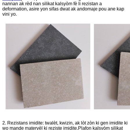
nannan ak rèd nan silikat kalsyòm fè li rezistan a
deformation, asire yon sifas dwat ak andomaje pou ane kap
vini yo.
2. Rezistans imidite: twalèt, kwizin, ak lòt zòn ki gen imidite ki
wo mande materyèl ki reziste imidite.Plafon kalsyòm silikat