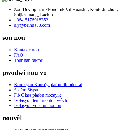
Zòn Devlopman Ekonomik Vil Huaishu, Konte Jinzhou,
Shijiazhuang, Lachin
+86-15176918352
lily@beihua88.com
sou nou
Kontakte nou
FAQ
Tour nan faktori
pwodwi nou yo
Komisyon Konsèy plafon fib mineral
Sistèm Sispann
Fib Glass plafon mozayik
Izolasyon lenn mouton wòch
Izolasyon vè lenn mouton
nouvèl