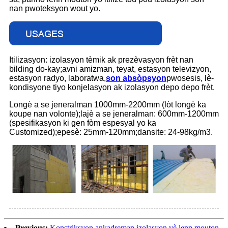
nan pwoteksyon wout yo.
Itilizasyon: izolasyon tèmik ak prezèvasyon frèt nan
bilding do-kay;avni amizman, teyat, estasyon televizyon,
estasyon radyo, laboratwa,
son absòpsyon
pwosesis, lè-
kondisyone tiyo konjelasyon ak izolasyon depo depo frèt.
Longè a se jeneralman 1000mm-2200mm (lòt longè ka
koupe nan volonte);lajè a se jeneralman: 600mm-1200mm
(spesifikasyon ki gen fòm espesyal yo ka
Customized);epesè: 25mm-120mm;dansite: 24-98kg/m3.
Previous:
Konstriksyon ankadreman izolasyon vè lenn mouton