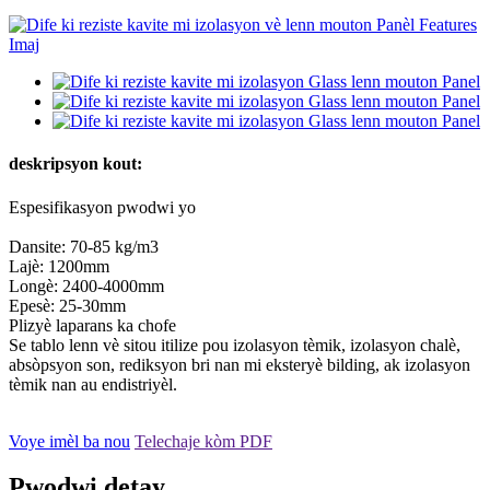
deskripsyon kout:
Espesifikasyon pwodwi yo
Dansite: 70-85 kg/m3
Lajè: 1200mm
Longè: 2400-4000mm
Epesè: 25-30mm
Plizyè laparans ka chofe
Se tablo lenn vè sitou itilize pou izolasyon tèmik, izolasyon chalè,
absòpsyon son, rediksyon bri nan mi eksteryè bilding, ak izolasyon
tèmik nan au endistriyèl.
Voye imèl ba nou
Telechaje kòm PDF
Pwodwi detay