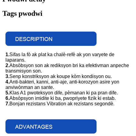
Tags pwodwi
1.
Sifas la fò ak plat ka chalè-refè ak yon varyete de
laparans.
2.
Absòbsyon son ak rediksyon bri ka efektivman anpeche
transmisyon son.
3.
Senp konstriksyon ak koupe kòm kondisyon ou.
4.
Anti-bakteri, kanni, anti-aje, anti-korozyon asire yon
anviwònman an sante.
5.
Klas A1 pwoteksyon dife, pèmanan ki pa pran dife.
6.
Absòpsyon imidite ki ba, pwopriyete fizik ki estab.
7.
Bonjan rezistans Vibration ak rezistans segondè.