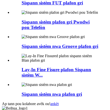
Sispann sistèm FUT plafon gri
Sispann sistèm plafon gri Pwodwi
pou Telefòn
Sispann sistèm nwa Groove plafon gri
Lay-In Fine Fisure plafon Sispann
sistèm W...
Sispann sistèm nwa plafon gri
Ap tann pou kolabore avèk ou!
ankèt