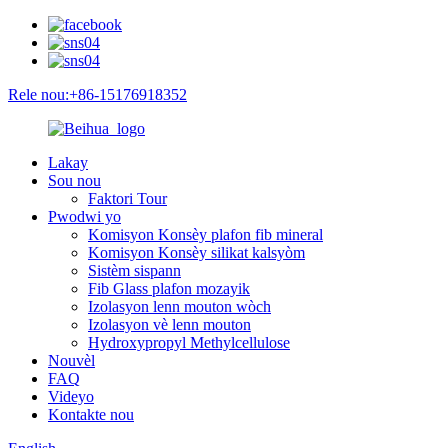
Rele nou:+86-15176918352
Lakay
Sou nou
Faktori Tour
Pwodwi yo
Komisyon Konsèy plafon fib mineral
Komisyon Konsèy silikat kalsyòm
Sistèm sispann
Fib Glass plafon mozayik
Izolasyon lenn mouton wòch
Izolasyon vè lenn mouton
Hydroxypropyl Methylcellulose
Nouvèl
FAQ
Videyo
Kontakte nou