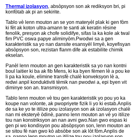
Therm
a
l izolasyon
, absòpsyon son ak rediksyon bri, pi
konfòtab ak pi an sekirite.
Tablo vè lenn mouton an se yon materyèl plak ki gen fòm
ki fèt ak koton ultra-amann te santi ak keratin résine
fenolik, presyon ak chofe solidifye, sifas la ka kole ak twal
fim PVC oswa papye aliminyòm.Pwodwi sa a gen
karakteristik sa yo nan dansite esansyèl limyè, koyefisyan
absòpsyon son, rezistan flanm dife ak estabilite chimik
ekselan.
Panèl lenn mouton an gen karakteristik sa yo nan kontni
boul laitier ki ba ak fib Mens, ki ka byen fèmen lè a pou ke
li pa ka koule, elimine transfè chalè konveksyon lè a,
redwi anpil konduktiviti tèmik nan pwodwi a, epi byen vit
diminye son an. transmisyon.
Tablo lenn mouton vè tou gen karakteristik yo pou yo ka
koupe nan volonte, ak pwopriyete fizik li yo ki estab.Anplis
de sa ke yo te itilize pou izolasyon son ak izolasyon chalè
nan mi eksteryè òdinè, panno lenn mouton an vè yo itilize
tou nan konstriksyon an nan avni gwo.Nan gwo espas ki
gen pi wo kondisyon pou absòpsyon son, lenn mouton an
se sitou fè nan gwo kò absòbe son ak lòt fòm.Anplis de
sa, panno lenn mouton yo itilize tou pou izolasyon son