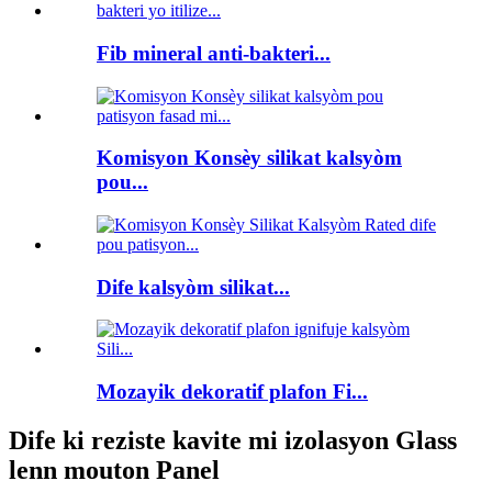
Fib mineral anti-bakteri...
Komisyon Konsèy silikat kalsyòm
pou...
Dife kalsyòm silikat...
Mozayik dekoratif plafon Fi...
Dife ki reziste kavite mi izolasyon Glass
lenn mouton Panel