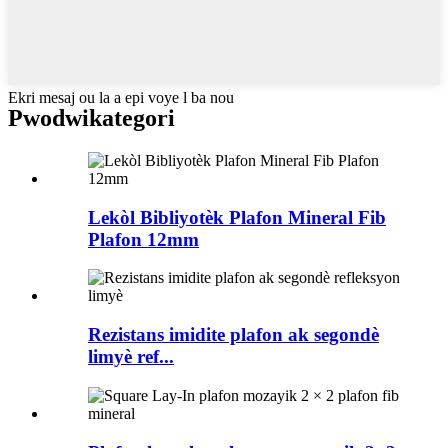
Ekri mesaj ou la a epi voye l ba nou
Pwodwi
kategori
Lekòl Bibliyotèk Plafon Mineral Fib
Plafon 12mm
Rezistans imidite plafon ak segondè
limyè ref...