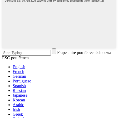
Frape antre pou fè rechèch oswa
ESC pou fèmen
English
French
German
Portuguese
Spanish
Russian
Japanese
Korean
Arabic
Irish
Greek