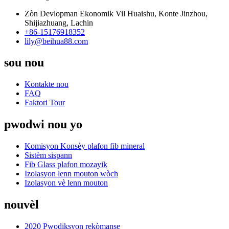
Zòn Devlopman Ekonomik Vil Huaishu, Konte Jinzhou,
Shijiazhuang, Lachin
+86-15176918352
lily@beihua88.com
sou nou
Kontakte nou
FAQ
Faktori Tour
pwodwi nou yo
Komisyon Konsèy plafon fib mineral
Sistèm sispann
Fib Glass plafon mozayik
Izolasyon lenn mouton wòch
Izolasyon vè lenn mouton
nouvèl
2020 Pwodiksyon rekòmanse