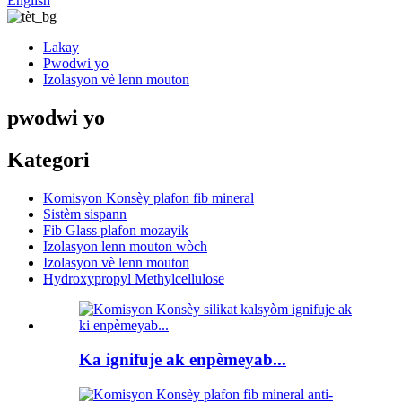
English
Lakay
Pwodwi yo
Izolasyon vè lenn mouton
pwodwi yo
Kategori
Komisyon Konsèy plafon fib mineral
Sistèm sispann
Fib Glass plafon mozayik
Izolasyon lenn mouton wòch
Izolasyon vè lenn mouton
Hydroxypropyl Methylcellulose
Ka ignifuje ak enpèmeyab...