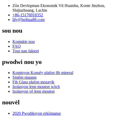
Zòn Devlopman Ekonomik Vil Huaishu, Konte Jinzhou,
Shijiazhuang, Lachin
+86-15176918352
lily@beihua88.com
sou nou
Kontakte nou
FAQ
Tour nan faktori
pwodwi nou yo
Komisyon Konsèy plafon fib mineral
Sistèm sispann
Fib Glass plafon mozayik
Izolasyon lenn mouton wòch
Izolasyon vè lenn mouton
nouvèl
2020 Pwodiksyon rekòmanse