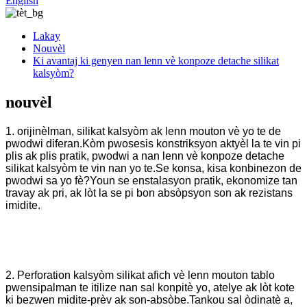
English
Lakay
Nouvèl
Ki avantaj ki genyen nan lenn vè konpoze detache silikat
kalsyòm?
nouvèl
1. orijinèlman, silikat kalsyòm ak lenn mouton vè yo te de
pwodwi diferan.Kòm pwosesis konstriksyon aktyèl la te vin pi
plis ak plis pratik, pwodwi a nan lenn vè konpoze detache
silikat kalsyòm te vin nan yo te.Se konsa, kisa konbinezon de
pwodwi sa yo fè?Youn se enstalasyon pratik, ekonomize tan
travay ak pri, ak lòt la se pi bon absòpsyon son ak rezistans
imidite.
2. Perforation kalsyòm silikat afich vè lenn mouton tablo
pwensipalman te itilize nan sal konpitè yo, atelye ak lòt kote
ki bezwen midite-prèv ak son-absòbe.Tankou sal òdinatè a,