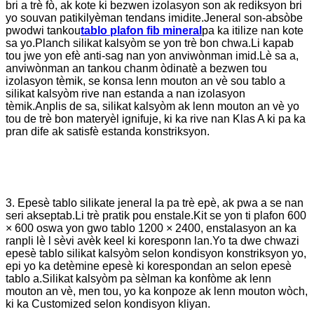
bri a trè fò, ak kote ki bezwen izolasyon son ak rediksyon bri
yo souvan patikilyèman tendans imidite.Jeneral son-absòbe
pwodwi tankou
tablo plafon fib mineral
pa ka itilize nan kote
sa yo.Planch silikat kalsyòm se yon trè bon chwa.Li kapab
tou jwe yon efè anti-sag nan yon anviwònman imid.Lè sa a,
anviwònman an tankou chanm òdinatè a bezwen tou
izolasyon tèmik, se konsa lenn mouton an vè sou tablo a
silikat kalsyòm rive nan estanda a nan izolasyon
tèmik.Anplis de sa, silikat kalsyòm ak lenn mouton an vè yo
tou de trè bon materyèl ignifuje, ki ka rive nan Klas A ki pa ka
pran dife ak satisfè estanda konstriksyon.
3. Epesè tablo silikate jeneral la pa trè epè, ak pwa a se nan
seri akseptab.Li trè pratik pou enstale.Kit se yon ti plafon 600
× 600 oswa yon gwo tablo 1200 × 2400, enstalasyon an ka
ranpli lè l sèvi avèk keel ki koresponn lan.Yo ta dwe chwazi
epesè tablo silikat kalsyòm selon kondisyon konstriksyon yo,
epi yo ka detèmine epesè ki korespondan an selon epesè
tablo a.Silikat kalsyòm pa sèlman ka konfòme ak lenn
mouton an vè, men tou, yo ka konpoze ak lenn mouton wòch,
ki ka Customized selon kondisyon kliyan.